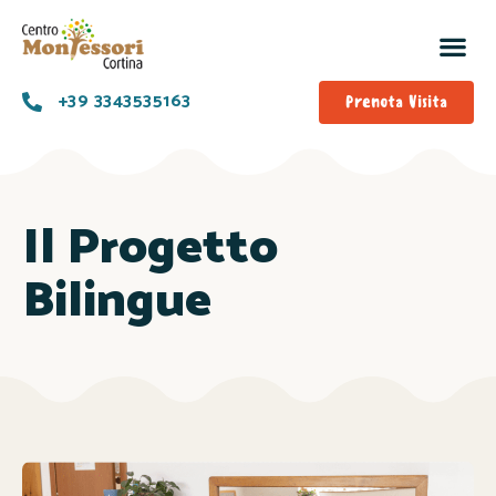
Prog
Offe
+39 3343535163
Prenota Visita
Il Progetto
Bilingue