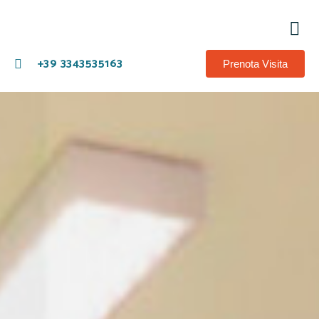
Pr
Of
+39 3343535163
Prenota Visita